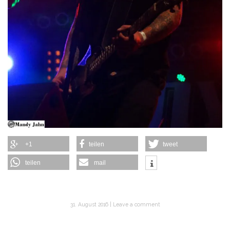
+1
teilen
tweet
teilen
mail
31. August 2016
Leave a comment