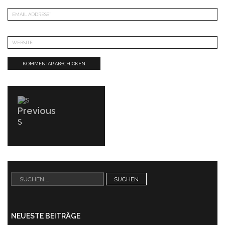
Beitragsnavigation
Previous
PREVIOUS
S
POST:
Suchen
nach:
NEUESTE BEITRÄGE