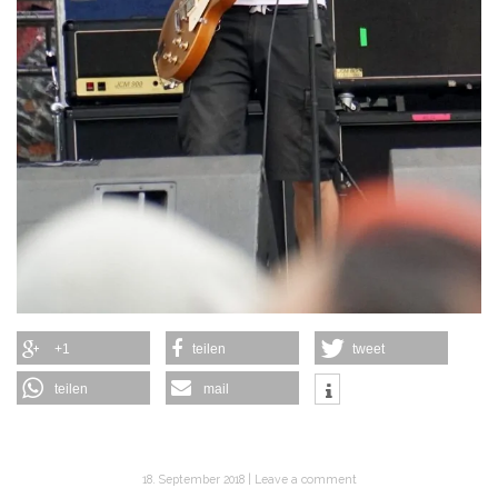
+1
teilen
tweet
teilen
mail
18. September 2018
Leave a comment