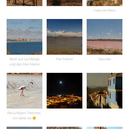
Cabo de Palos
Blick auf La Manga
Mar Menor
Salzsee
und das Mar Menor
die lustigen Tierchen,
ich liebe sie