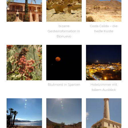
bizarre
Costa Calida – die
Gesteinsformation in
heiße Küste
Blonuevo
Blutmond in Spanien
Hotelzimmer mit
tollem Ausblick