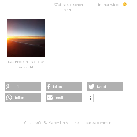
Weil sie so schön
… immer wieder
sind…
Das Ende mit schöner
Aussicht
+1
teilen
tweet
teilen
mail
6. Juli 2016
By
Mandy
In
Allgemein
Leave a comment