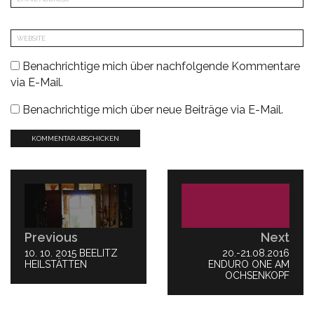
Benachrichtige mich über nachfolgende Kommentare
via E-Mail.
Benachrichtige mich über neue Beiträge via E-Mail.
Beitragsnavigation
Previous
Next
PREVIOUS
10. 10. 2015 BEELITZ
NEXT
20.-21.08.2016
POST:
HEILSTÄTTEN
ENDURO ONE AM
POST:
OCHSENKOPF